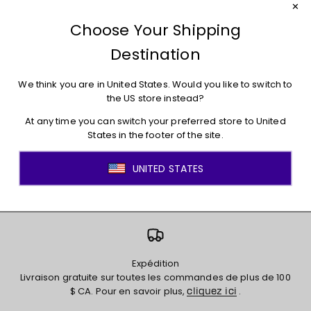
E-mail
S’inscrire
En fournissant votre adresse courriel ci-dessus, vous acceptez que la LPHF
puisse utiliser vos informations personnelles pour vous envoyer des
infolettres LPHF et d'autres messages et publicités sur les produits et
initiatives de la LPHF et des partenaires de la LPHF. En m'inscrivant, j'accepte
les
et
conditions d'utilisation
la politique de confidentialité
Expédition
Livraison gratuite sur toutes les commandes de plus de 100
$ CA. Pour en savoir plus,
.
cliquez ici