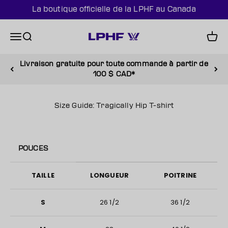
Passer au contenu
La boutique officielle de la LPHF au Canada
PWHL Official Shop (CAN)
Menu
Recherche
Panie
Livraison gratuite pour toute commande à partir de
100 $ CAD*
Size Guide: Tragically Hip T-shirt
POUCES
TAILLE
LONGUEUR
POITRINE
S
26 1/2
36 1/2