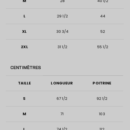
M
28
40 1/2
L
29 1/2
44
XL
30 3/4
52
2XL
31 1/2
55 1/2
CENTIM
È
TRES
TAILLE
LONGUEUR
POITRINE
S
67 1/2
92 1/2
M
71
103
L
74 1/2
112