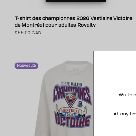
T-shirt des championnes 2026 Vestiaire Victoire
de Montréal pour adultes Royalty
$55.00 CAD
Prix de vente
Nouveauté