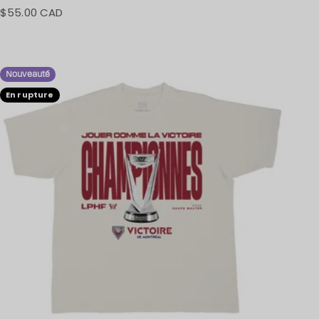
$55.00 CAD
Prix de vente
Nouveauté
En rupture