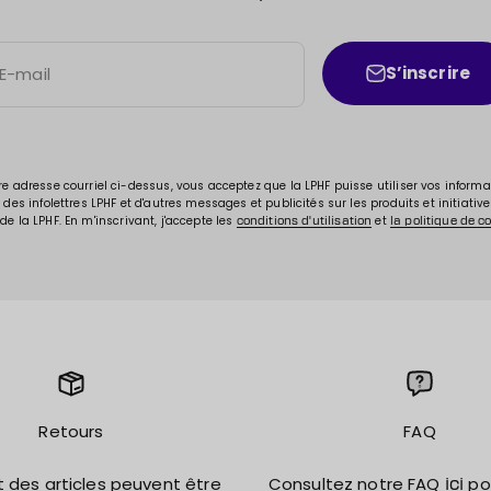
S’inscrire
E-mail
re adresse courriel ci-dessus, vous acceptez que la LPHF puisse utiliser vos inform
des infolettres LPHF et d'autres messages et publicités sur les produits et initiative
de la LPHF. En m'inscrivant, j'accepte les
et
conditions d'utilisation
la politique de co
Retours
FAQ
t des articles peuvent être
Consultez notre FAQ
pou
ici