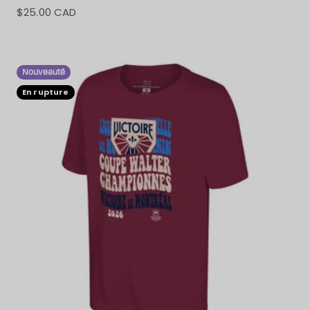
$25.00 CAD
Prix de vente
Nouveauté
En rupture