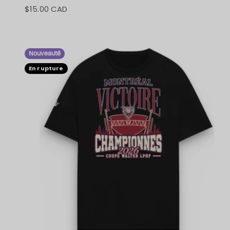
$15.00 CAD
Prix de vente
Nouveauté
En rupture