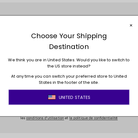
Rejoignez le mouvement !
Inscrivez-vous pour avoir accès aux nouveautés, aux
promotions, aux soldes, à du contenu exclusif et bien
plus encore!
E-mail
S’inscrire
En fournissant votre adresse courriel ci-dessus, vous acceptez que la LPHF
puisse utiliser vos informations personnelles pour vous envoyer des
infolettres LPHF et d'autres messages et publicités sur les produits et
initiatives de la LPHF et des partenaires de la LPHF. En m'inscrivant, j'accepte
les
et
conditions d'utilisation
la politique de confidentialité