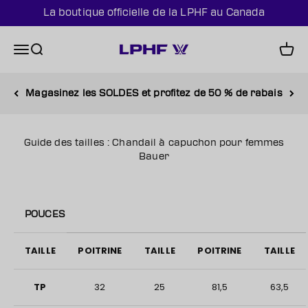
Passer au contenu
La boutique officielle de la LPHF au Canada
PWHL Official Shop (CAN)
Menu
Recherche
Panie
Magasinez les SOLDES et profitez de 50 % de rabais
Guide des tailles : Chandail à capuchon pour femmes
Bauer
POUCES
TAILLE
POITRINE
TAILLE
POITRINE
TAILLE
TP
32
25
81,5
63,5