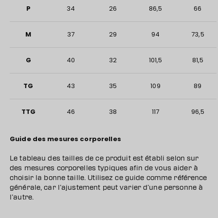
P
34
26
86,5
66
M
37
29
94
73,5
G
40
32
101,5
81,5
TG
43
35
109
89
TTG
46
38
117
96,5
Guide des mesures corporelles
Le tableau des tailles de ce produit est établi selon sur
des mesures corporelles typiques afin de vous aider à
choisir la bonne taille. Utilisez ce guide comme référence
générale, car l’ajustement peut varier d’une personne à
l’autre.