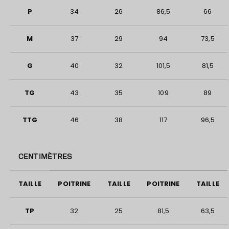
P
34
26
86,5
66
M
37
29
94
73,5
G
40
32
101,5
81,5
TG
43
35
109
89
TTG
46
38
117
96,5
CENTIMÈTRES
TAILLE
POITRINE
TAILLE
POITRINE
TAILLE
TP
32
25
81,5
63,5