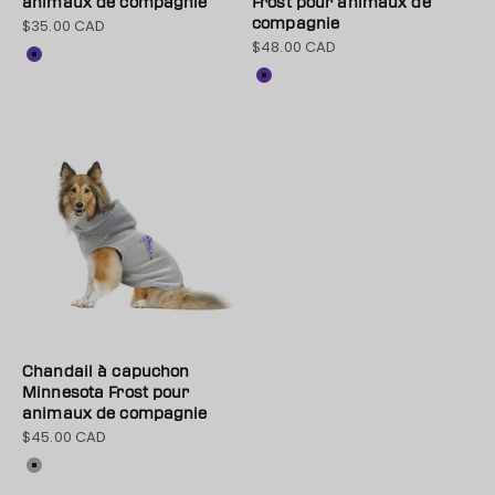
animaux de compagnie
Frost pour animaux de
$35.00 CAD
compagnie
Prix de vente
$48.00 CAD
Prix de vente
Couleur
Violet
Couleur
Violet
Chandail à capuchon
Minnesota Frost pour
animaux de compagnie
$45.00 CAD
Prix de vente
Couleur
Gris