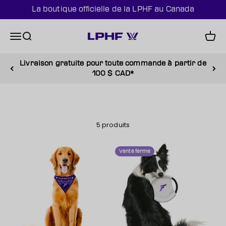
Passer au contenu
La boutique officielle de la LPHF au Canada
PWHL Official Shop (CAN)
Menu
Recherche
Panie
Livraison gratuite pour toute commande à partir de
100 $ CAD*
5 produits
Vente ferme