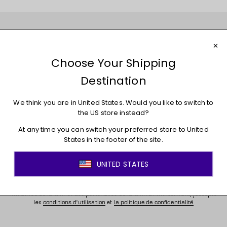
Rejoignez le mouvement !
Inscrivez-vous pour avoir accès aux nouveautés, aux
promotions, aux soldes, à du contenu exclusif et bien
plus encore!
E-mail
S’inscrire
En fournissant votre adresse courriel ci-dessus, vous acceptez que la LPHF
puisse utiliser vos informations personnelles pour vous envoyer des
infolettres LPHF et d'autres messages et publicités sur les produits et
initiatives de la LPHF et des partenaires de la LPHF. En m'inscrivant, j'accepte
les
et
conditions d'utilisation
la politique de confidentialité