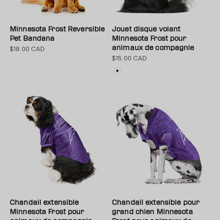
Minnesota Frost Reversible
Jouet disque volant
Pet Bandana
Minnesota Frost pour
$18.00 CAD
animaux de compagnie
Prix de vente
$15.00 CAD
Prix de vente
Couleur
Blanc
Chandail extensible
Chandail extensible pour
Minnesota Frost pour
grand chien Minnesota